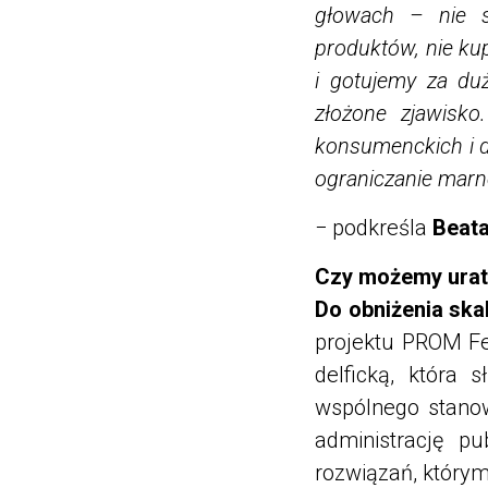
głowach – nie s
produktów, nie k
i gotujemy za du
złożone zjawisko
konsumenckich i 
ograniczanie mar
− podkreśla
Beata
Czy możemy urat
Do obniżenia ska
projektu PROM Fe
delficką, która
wspólnego stanow
administrację p
rozwiązań, którym