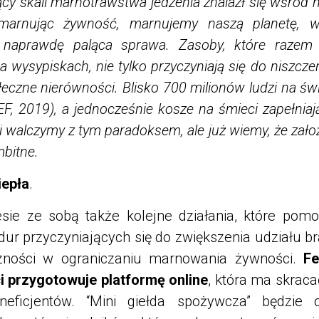
cy skali marnotrawstwa jedzenia znalazł się wśród n
rnując żywność, marnujemy naszą planetę, w 
o naprawdę paląca sprawa. Zasoby, które raze
a wysypiskach, nie tylko przyczyniają się do niszcze
łeczne nierówności. Blisko 700 milionów ludzi na św
, 2019), a jednocześnie kosze na śmieci zapełniaj
walczymy z tym paradoksem, ale już wiemy, że zał
mbitne.
iepła
.
sie ze sobą także kolejne działania, które po
dur przyczyniających się do zwiększenia udziału b
czności w ograniczaniu marnowania żywności.
Fe
 przygotowuje platformę online
, która ma skrac
eficjentów. “Mini giełda spożywcza” będzie o