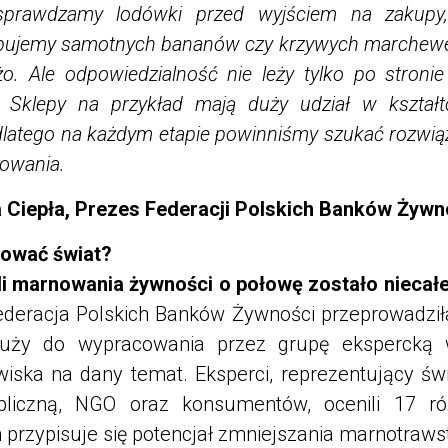
prawdzamy lodówki przed wyjściem na zakupy, 
upujemy samotnych bananów czy krzywych marchewe
żo. Ale odpowiedzialność nie leży tylko po stroni
. Sklepy na przykład mają duży udział w kszta
dlatego na każdym etapie powinniśmy szukać rozwią
nowania.
 Ciepła, Prezes Federacji Polskich Banków Żywn
ować świat?
li marnowania żywności o połowę zostało niecałe 
deracja Polskich Banków Żywności przeprowadzi
 służy do wypracowania przez grupę ekspercką 
iska na dany temat. Eksperci, reprezentujący świa
ubliczną, NGO oraz konsumentów, ocenili 17 r
 przypisuje się potencjał zmniejszania marnotraw