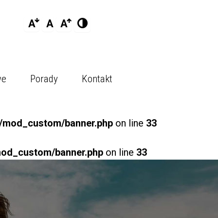
A
A
A
we
Porady
Kontakt
l/mod_custom/banner.php
on line
33
mod_custom/banner.php
on line
33