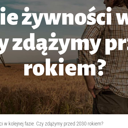
e żywności w
zy zdążymy p
rokiem?
i w kolejnej fazie. Czy zdążymy przed 2030 rokiem?