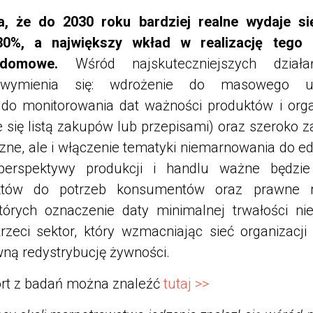
a, że do 2030 roku bardziej realne wydaje się
0%, a największy wkład w realizację tego 
domowe.
Wśród najskuteczniejszych dział
wymienia się: wdrożenie do masowego uż
 do monitorowania dat ważności produktów i orga
nie się listą zakupów lub przepisami) oraz szeroko 
ne, ale i włączenie tematyki niemarnowania do edu
perspektywy produkcji i handlu ważne będzie
któw do potrzeb konsumentów oraz prawne roz
tórych oznaczenie daty minimalnej trwałości n
trzeci sektor, który wzmacniając sieć organizacji
wną redystrybucję żywności.
rt z badań można znaleźć
tutaj >>