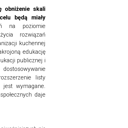
 obniżenie skali
celu będą miały
ań na poziomie
ycia rozwiązań
nizacji kuchennej
zakrojoną edukację
kacji publicznej i
 dostosowywanie
szerzenie listy
ie jest wymagane.
 społecznych daje