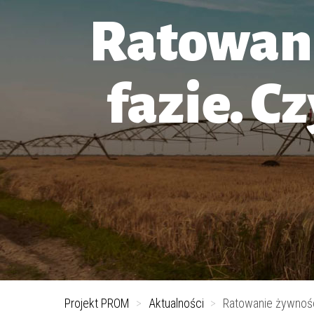
Ratowani
fazie. C
Projekt PROM
>
Aktualności
>
Ratowanie żywnośc