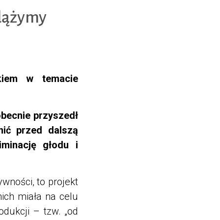
zdążymy
ikiem w temacie
obecnie przyszedł
ić przed dalszą
iminację głodu i
wności, to projekt
nich miała na celu
dukcji – tzw. „od