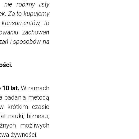
nie robimy listy
k. Za to kupujemy
e konsumentów, to
łtowaniu zachowań
zań i sposobów na
ości.
10 lat.
W ramach
ła badania metodą
w krótkim czasie
t nauki, biznesu,
óżnych możliwych
stwa żywności.