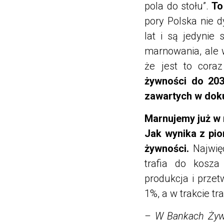
pola do stołu”.
To 
pory Polska nie 
lat i są jedynie
marnowania, ale w
że jest to coraz
żywności do 20
zawartych w dok
Marnujemy już w
Jak wynika z pio
żywności.
Najwięc
trafia do kosz
produkcja i prze
1%, a w trakcie t
– W Bankach Żywn