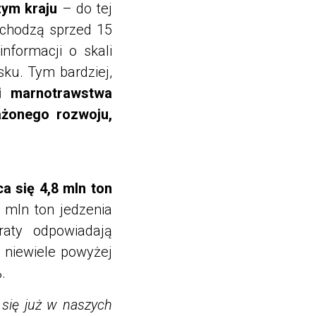
zym kraju
– do tej
ochodzą sprzed 15
nformacji o skali
sku. Tym bardziej,
li marnotrawstwa
żonego rozwoju,
a się 4,8 mln ton
 mln ton jedzenia
aty odpowiadają
 niewiele powyżej
.
się już w naszych