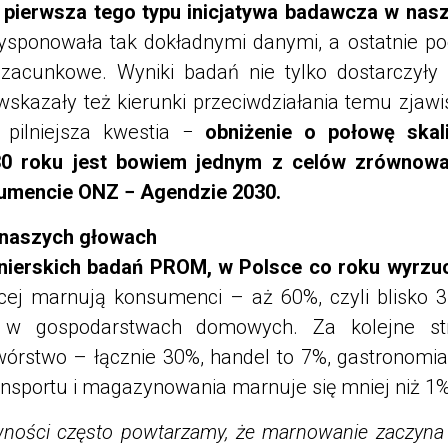
pierwsza tego typu inicjatywa badawcza w nas
dysponowała tak dokładnymi danymi, a ostatnie p
 szacunkowe. Wyniki badań nie tylko dostarczyły i
skazały też kierunki przeciwdziałania temu zjawi
 pilniejsza kwestia −
obniżenie o połowę ska
30 roku jest bowiem jednym z celów zrównowa
umencie ONZ − Agendzie 2030.
 naszych głowach
nierskich badań PROM, w Polsce co roku wyrzuc
ej marnują konsumenci – aż 60%, czyli blisko 3
a w gospodarstwach domowych. Za kolejne str
twórstwo – łącznie 30%, handel to 7%, gastronomia
ransportu i magazynowania marnuje się mniej niż 1%
ości często powtarzamy, że marnowanie zaczyna 