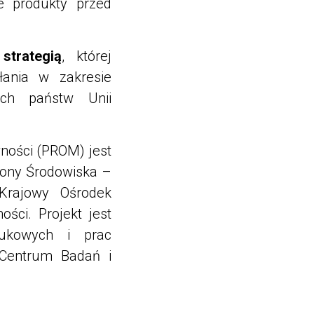
e produkty przed
trategią
, której
łania w zakresie
ych państw Unii
ności (PROM) jest
rony Środowiska –
Krajowy Ośrodek
ści. Projekt jest
ukowych i prac
Centrum Badań i