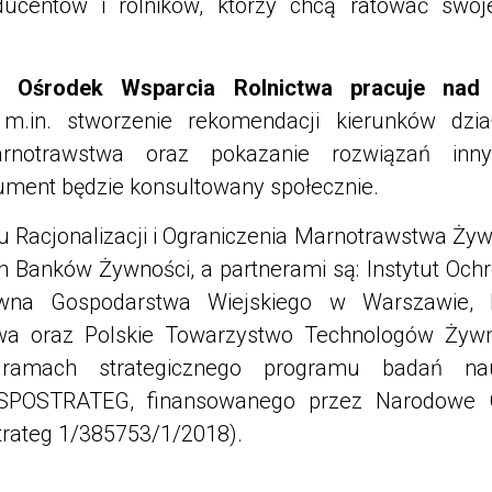
ducentów i rolników, którzy chcą ratować swoj
 Ośrodek Wsparcia Rolnictwa pracuje nad s
 m.in. stworzenie rekomendacji kierunków dzia
arnotrawstwa oraz pokazanie rozwiązań inn
kument będzie konsultowany społecznie.
 Racjonalizacji i Ograniczenia Marnotrawstwa Żyw
ch Banków Żywności, a partnerami są: Instytut Och
ówna Gospodarstwa Wiejskiego w Warszawie, 
wa oraz Polskie Towarzystwo Technologów Żywno
 ramach strategicznego programu badań na
SPOSTRATEG, finansowanego przez Narodowe 
rateg 1/385753/1/2018).