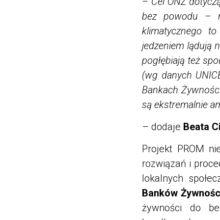
– Cel ONZ dotyczą
bez powodu – ma
klimatycznego t
jedzeniem lądują n
pogłębiają też spo
(wg danych UNICEF
Bankach Żywności 
są ekstremalnie a
– dodaje
Beata C
Projekt PROM nie
rozwiązań i proce
lokalnych społe
Banków Żywności
żywności do ben