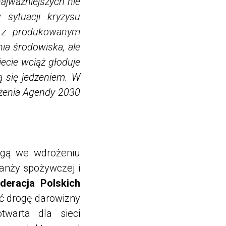
ajważniejszych nie
sytuacji kryzysu
m z produkowanym
nia środowiska, ale
iecie wciąż głoduje
ą się jedzeniem. W
ożenia Agendy 2030
mogą we wdrożeniu
ranży spożywczej i
deracja Polskich
ać drogę darowizny
twarta dla sieci