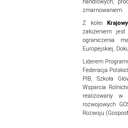
handlowych, pro
zmarnowaniem.
Z kolei
Krajowy
założeniem jest
ograniczenia m
Europejskiej. Do
Liderem Programu
Federacja Polski
PIB, Szkoła Gł
Wsparcia Rolnict
realizowany w
rozwojowych GO
Rozwoju (Gospost