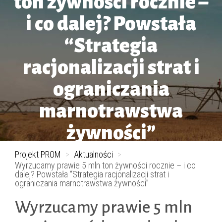
ton żywności rocznie –
i co dalej? Powstała
“Strategia
racjonalizacji strat i
ograniczania
marnotrawstwa
żywności”
Projekt PROM
>
Aktualności
>
Wyrzucamy prawie 5 mln ton żywności rocznie – i co
dalej? Powstała “Strategia racjonalizacji strat i
ograniczania marnotrawstwa żywności”
Wyrzucamy prawie 5 mln